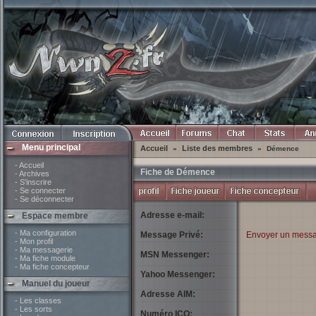
Menu principal
Accueil
Liste des membres
»
»
Démence
- Accueil
Fiche de Démence
- Archives
- S'inscrire
- Se connecter
- Se déconnecter
Adresse e-mail:
Espace membre
- Ma configuration
Message Privé:
Envoyer un messa
- Mon profil
- Ma messagerie
MSN Messenger:
- Ma fiche module
- Ma fiche concepteur
Yahoo Messenger:
Manuel du joueur
Adresse AIM:
- Les classes
- Les sorts
Numéro ICQ: