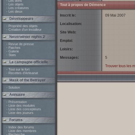
- Les dons
- Les objets
Tout à propos de Démence
- Les créatures
- Les dieux
Inscrit le:
09 Mai 2007
Développeurs
Localisation:
- Propriété des objets
- Création d'un installeur
Site Web:
Neverwinter nights 2
Emploi:
- Revue de presse
- Patches
Loisirs:
- Galerie
- Stats
Messages:
5
La campagne officielle
Trouver tous les
- Tout sur le fort
- Recettes d'Artisanat
Mask of the Betrayer
- Solution
Annuaire
- Présentation
- Liste des modules
- Liste des concepteurs
- Liste des joueurs
Forums
- Index des forums
- Liste des membres
- Recherche