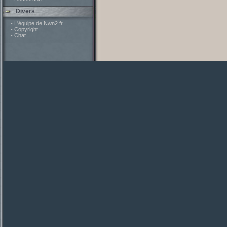
Divers
- L'équipe de Nwn2.fr
- Copyright
- Chat