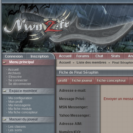
Menu principal
Accueil
Liste des membres
»
»
Final Séraphi
- Accueil
Fiche de Final Séraphin
- Archives
- S'inscrire
- Se connecter
- Se déconnecter
Adresse e-mail:
Espace membre
- Ma configuration
Message Privé:
Envoyer un messa
- Mon profil
- Ma messagerie
MSN Messenger:
- Ma fiche module
- Ma fiche concepteur
Yahoo Messenger:
Manuel du joueur
Adresse AIM:
- Les classes
- Les sorts
Numéro ICQ: