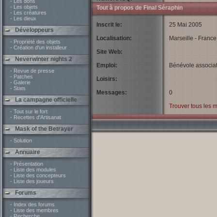
- Les dons
- Les objets
Tout à propos de Final Séraphin
- Les créatures
- Les dieux
Inscrit le:
25 Mai 2005
Développeurs
Localisation:
Marseille - France 
- Propriété des objets
- Création d'un installeur
Site Web:
Neverwinter nights 2
Emploi:
Bénévole associat
- Revue de presse
- Patches
Loisirs:
- Galerie
- Stats
Messages:
0
La campagne officielle
Trouver tous les 
- Tout sur le fort
- Recettes d'Artisanat
Mask of the Betrayer
- Solution
Annuaire
- Présentation
- Liste des modules
- Liste des concepteurs
- Liste des joueurs
Forums
- Index des forums
- Liste des membres
- Recherche