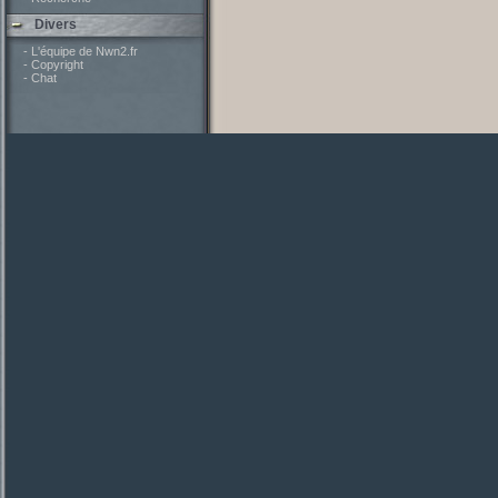
Divers
- L'équipe de Nwn2.fr
- Copyright
- Chat