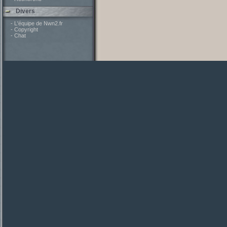
Divers
- L'équipe de Nwn2.fr
- Copyright
- Chat