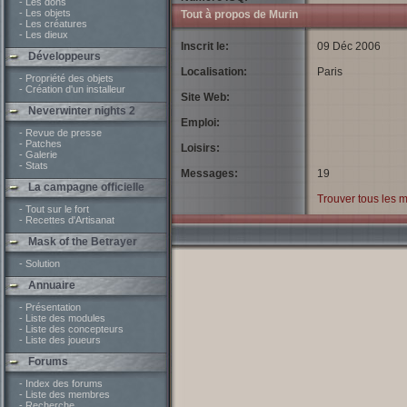
- Les dons
- Les objets
Tout à propos de Murin
- Les créatures
- Les dieux
Inscrit le:
09 Déc 2006
Développeurs
Localisation:
Paris
- Propriété des objets
- Création d'un installeur
Site Web:
Neverwinter nights 2
Emploi:
- Revue de presse
- Patches
Loisirs:
- Galerie
- Stats
Messages:
19
La campagne officielle
Trouver tous les 
- Tout sur le fort
- Recettes d'Artisanat
Mask of the Betrayer
- Solution
Annuaire
- Présentation
- Liste des modules
- Liste des concepteurs
- Liste des joueurs
Forums
- Index des forums
- Liste des membres
- Recherche