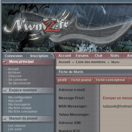
Menu principal
Accueil
Liste des membres
»
»
Murin
- Accueil
Fiche de Murin
- Archives
- S'inscrire
- Se connecter
- Se déconnecter
Adresse e-mail:
Espace membre
- Ma configuration
Message Privé:
Envoyer un messa
- Mon profil
- Ma messagerie
MSN Messenger:
ludauvik@hotmail
- Ma fiche module
- Ma fiche concepteur
Yahoo Messenger:
Manuel du joueur
Adresse AIM:
- Les classes
- Les sorts
Numéro ICQ: