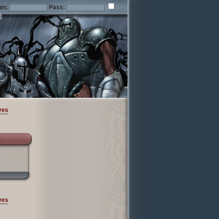
in:
Pass:
ves
ves