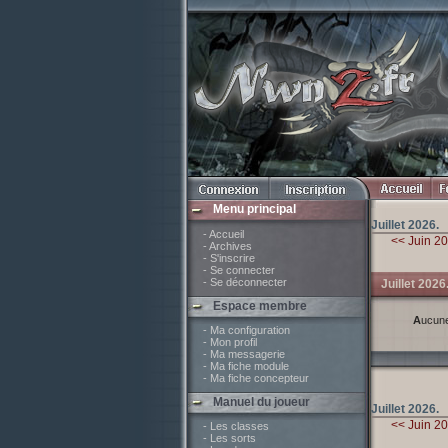
Menu principal
Juillet 2026.
- Accueil
<< Juin 2
- Archives
- S'inscrire
- Se connecter
- Se déconnecter
Juillet 2026
Espace membre
Aucun
- Ma configuration
- Mon profil
- Ma messagerie
- Ma fiche module
- Ma fiche concepteur
Manuel du joueur
Juillet 2026.
<< Juin 2
- Les classes
- Les sorts