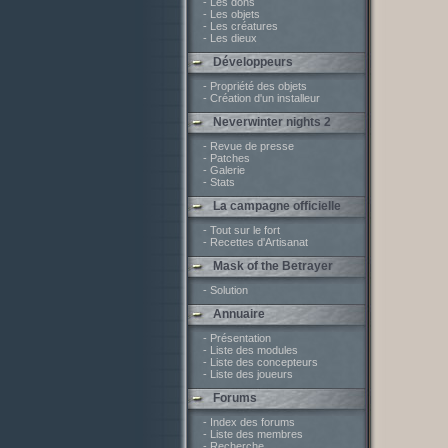
- Les dons
- Les objets
- Les créatures
- Les dieux
Développeurs
- Propriété des objets
- Création d'un installeur
Neverwinter nights 2
- Revue de presse
- Patches
- Galerie
- Stats
La campagne officielle
- Tout sur le fort
- Recettes d'Artisanat
Mask of the Betrayer
- Solution
Annuaire
- Présentation
- Liste des modules
- Liste des concepteurs
- Liste des joueurs
Forums
- Index des forums
- Liste des membres
- Recherche