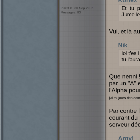
Kortex
Et tu p
Inscrit le: 30 Sep 2006
Messages: 83
Jumelle
Vui, et là a
Nik
lol t'es
tu l'au
Que nenni !
par un "A" e
l'Alpha pou
j'ai toujours rien c
Par contre 
courant du 
serveur dé
Argyl