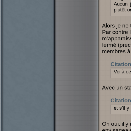
Aucun j
plutôt o
Alors je ne
Par contre l
m'apparaiss
fermé (préc
membres à p
Citatio
Voilà c
Avec un sta
Citatio
et s'il 
Oh oui, il y
envisageai