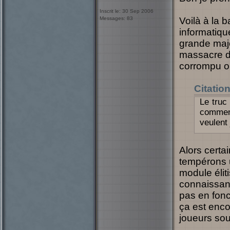
Inscrit le: 30 Sep 2006
Messages: 83
Voilà à la 
informatiq
grande majo
massacre d
corrompu ou
Citatio
Le truc
comment
veulent 
Alors certa
tempérons u
module éliti
connaissan
pas en fonc
ça est encor
joueurs so