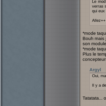
Le mod 
verras s
qui eux
Allez++
*mode taqu
Bouh mais j
son module, 
*mode taqu
Plus le tem
concepteur
Argyl
Oui, mai
Il y a 
Tatatata...