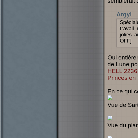
semblerait 
Argyl
Spécia
travail
jolies 
OFF]
Oui entièr
de Lune pou
HELL 2236
Princes en
En ce qui 
Vue de Sarto
Vue du plan