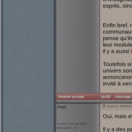
esprits, sin
Enfin bref,
communauté 
pense qu'i
leur module
il y a aussi
Toutefois s
univers som
annoncerons
invité à ven
Posté le: 30/08/2
Argyl
Oui, mais e
Inscrit le: 26 Juil 2006
Messages: 347
Il y a des 