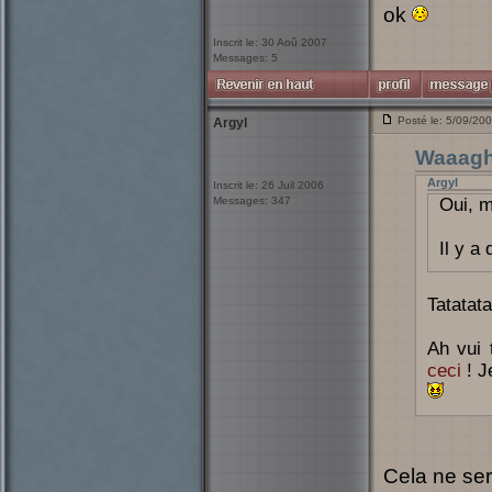
ok
Inscrit le: 30 Aoû 2007
Messages: 5
Posté le: 5/09/20
Argyl
Waaag
Argyl
Inscrit le: 26 Juil 2006
Messages: 347
Oui, m
Il y a
Tatatat
Ah vui 
ceci
! J
Cela ne ser