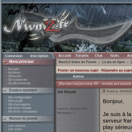
Menu principal
Nwn2.fr Index du Forum
Le jeu en ligne
»
»
- Accueil
Poster un nouveau sujet
-
Répondre au sujet
- Archives
- S'inscrire
- Se connecter
- Se déconnecter
[Recherche]serveur RP - monde persistant 
Espace membre
Posté le: 30/08/2
Zak Blayde
- Ma configuration
Bonjour,
- Mon profil
- Ma messagerie
- Ma fiche module
Inscrit le: 30 Aoû 2007
- Ma fiche concepteur
Messages: 5
Je suis à l
Manuel du joueur
serveur fra
- Les classes
play sérieux
- Les sorts