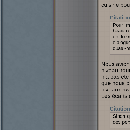
cuisine pour
Citatio
Pour m
beaucou
un fre
dialogu
quasi-ma
Nous avions
niveau, tout
n'a pas ét
que nous p
niveaux nwn,
Les écarts e
Citatio
Sinon q
des per