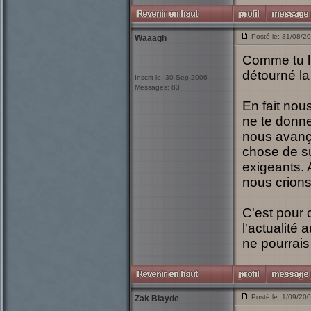
Posté le: 31/08/2
Waaagh
Comme tu l
détourné la
Inscrit le: 30 Sep 2006
Messages: 83
En fait nou
ne te donne
nous avanço
chose de suf
exigeants. 
nous crions f
C'est pour c
l'actualité
ne pourrais
Posté le: 1/09/20
Zak Blayde