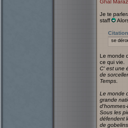
Ghal Mara
Je te parle
staff
Alors
Citatio
se déro
Le monde d
ce qui vie.
C' est une
de sorcelle
Temps.
Le monde de
grande nati
d'hommes-b
Sous les pi
défendent l
de gobelin