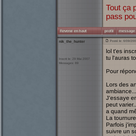
Tout ça 
pass pou
Posté le: 6/09/20
nik_the_hunter
lol t'es ins
tu l'auras 
Inscrit le: 29 Mai 2007
Messages: 89
Pour répon
Lors des an
ambiance...
J'essaye en
peut varier
a quand mêm
La tournure
Parfois j'im
suivre un sc