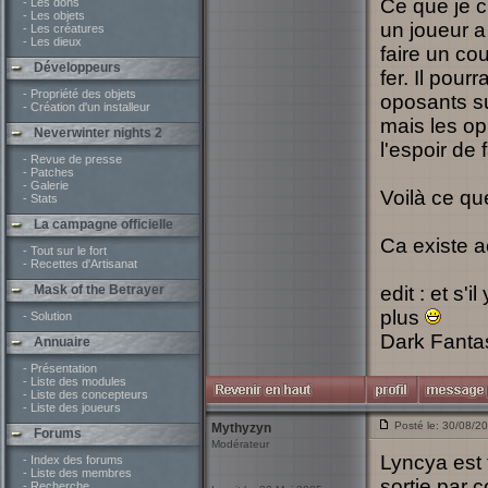
Ce que je 
- Les dons
- Les objets
un joueur a 
- Les créatures
- Les dieux
faire un co
Développeurs
fer. Il pourr
- Propriété des objets
oposants sur
- Création d'un installeur
mais les op
Neverwinter nights 2
l'espoir de 
- Revue de presse
- Patches
- Galerie
Voilà ce qu
- Stats
La campagne officielle
Ca existe 
- Tout sur le fort
- Recettes d'Artisanat
Mask of the Betrayer
edit : et s'
plus
- Solution
Dark Fanta
Annuaire
- Présentation
- Liste des modules
- Liste des concepteurs
- Liste des joueurs
Posté le: 30/08/2
Mythyzyn
Forums
Modérateur
Lyncya est 
- Index des forums
- Liste des membres
sortie par 
- Recherche