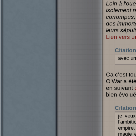
Loin à l'oue
isolement r
corrompus, 
des immorte
leurs sépult
Lien vers u
Citatio
avec un 
Ca c'est tou
O'War a été
en suivant
bien évolu
Citatio
je veux
l'ambiti
empire, 
magie e