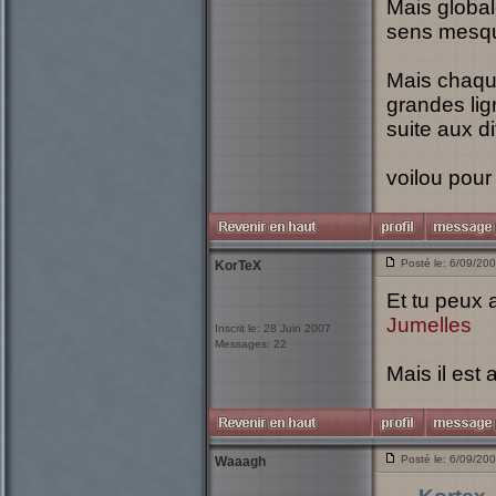
Mais global
sens mesqui
Mais chaque
grandes lig
suite aux di
voilou pour
Posté le: 6/09/20
KorTeX
Et tu peux 
Jumelles
Inscrit le: 28 Juin 2007
Messages: 22
Mais il est
Posté le: 6/09/20
Waaagh