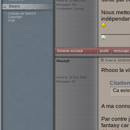
Inscrit le: 22 Mai 2005
Messages: 416
Divers
Localisation: Lyncya
Nous metto
- L'équipe de Nwn2.fr
- Copyright
indépendant
- Chat
_________
Posté le: 30/08/2
Waaagh
Rhooo la v
Inscrit le: 30 Sep 2006
Messages: 83
Citatio
Ca exis
A ma conna
Par contre 
fantasy ca