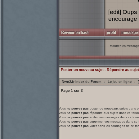
[edit] Oups
encourage e
Montrer les messag
Poster un nouveau sujet
-
Répondre au sujet
Nwn2.fr Index du Forum
Le jeu en ligne
»
»
Page
1
sur
3
Vous
ne pouvez pas
poster de nouveaux sujets dans c
Vous
ne pouvez pas
répondre aux sujets dans ce foru
Vous
ne pouvez pas
éditer vos messages dans ce foru
Vous
ne pouvez pas
supprimer vos messages dans ce 
Vous
ne pouvez pas
voter dans les sondages de ce fo