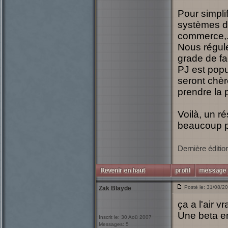
Pour simpli
systèmes de 
commerce,.
Nous régul
grade de fa
PJ est popul
seront chère
prendre la 
Voilà, un r
beaucoup p
Dernière éditio
Posté le: 31/08/2
Zak Blayde
ça a l'air 
Une beta e
Inscrit le: 30 Aoû 2007
Messages: 5