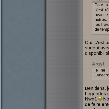
Pour la
s'est r
avance 
autres,
les tra
de temp
Oui, c'est 
surtout ave
disponibilit
Argyl
je ne 
Lunecr
Ben tiens, j
Légendes d
Nwn1
Nou
de faire en