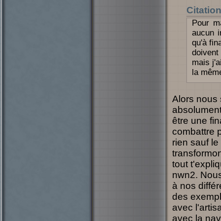
Citatio
Pour ma
aucun i
qu'à fin
doivent 
mais j'
la même
Alors nous 
absolument
être une fin
combattre p
rien sauf l
transformon
tout t'expli
nwn2. Nous 
à nos différ
des exemple
avec l'artis
avec la navi