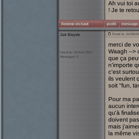
Ah vui toi 
! Je te reto
Posté le: 31/08/2
Zak Blayde
merci de vos
Waagh --> c
Inscrit le: 30 Aoû 2007
Messages: 5
que ça peut 
n'importe qu
c'est surto
ils veulent 
soit "fun, t
Pour ma par
aucun inter
qu'à finalis
doivent pas 
mais j'aime
la même vi