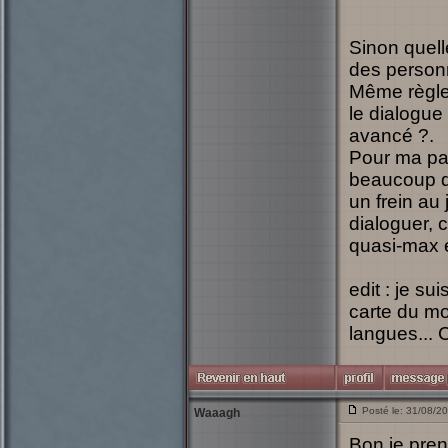
Sinon quell
des person
Même règle
le dialogu
avancé ?.
Pour ma par
beaucoup de
un frein au
dialoguer, 
quasi-max et
edit : je s
carte du mo
langues...
Posté le: 31/08/2
Waaagh
Bon je pren