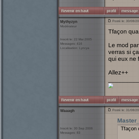
Posté le: 30/08/2
Mythyzyn
Modérateur
Tfaçon quan
Inscrit le: 22 Mai 2005
Messages: 416
Le mod parl
Localisation: Lyncya
verras si ça
qui eux ne
Allez++
_________
Posté le: 31/08/2
Waaagh
Master
Tfaçon 
Inscrit le: 30 Sep 2006
Messages: 83