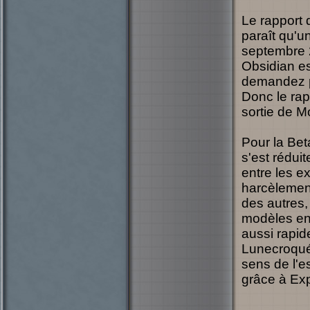
Le rapport d
paraît qu'u
septembre 
Obsidian est
demandez p
Donc le rap
sortie de M
Pour la Bet
s'est rédui
entre les e
harcèlement
des autres,
modèles en 
aussi rapid
Lunecroqué
sens de l'es
grâce à Ex