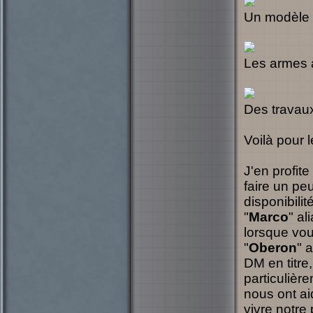
Un modèle 3
Les armes à
Des travaux
Voilà pour 
J'en profit
faire un peu
disponibilit
"
Marco
" al
lorsque vou
"
Oberon
" 
DM en titre,
particulière
nous ont ai
vivre notre 