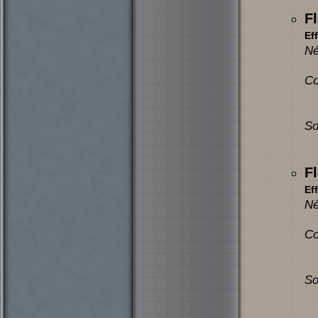
F
Eff
Né
Co
So
F
Eff
Né
Co
So