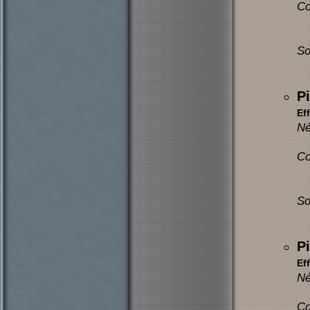
Co
So
P
Eff
Né
Co
So
P
Eff
Né
Co