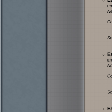
E
Eff
Né
Co
So
E
Eff
Né
Co
So
E