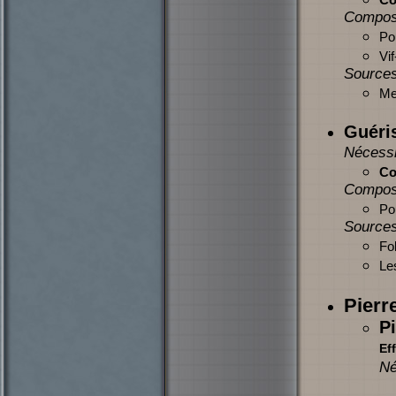
Compos
Po
Vif
Sources
Mer
Guéri
Nécessi
Co
Compos
Po
Sources
Fol
Le
Pierr
Pi
Eff
Né