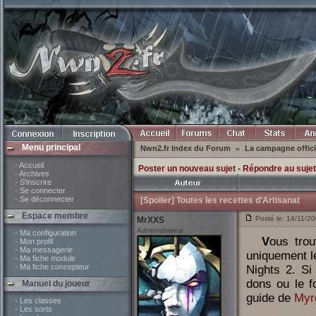
Menu principal
Nwn2.fr Index du Forum
La campagne offici
»
- Accueil
Poster un nouveau sujet
-
Répondre au sujet
- Archives
- S'inscrire
- Se connecter
- Se déconnecter
[Spoiler] Toutes les recettes d'Artisanat
Espace membre
Posté le: 14/11/20
MrXXS
Administrateur
- Ma configuration
Vous trouverez à la suite de ce post toutes les recettes d'artisanat (et
- Mon profil
- Ma messagerie
uniquement le
- Ma fiche module
- Ma fiche concepteur
Nights 2. Si
dons ou le f
Manuel du joueur
guide de
Myr
- Les classes
- Les sorts