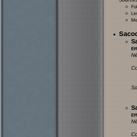
Fol
Le
Mer
Sacoc
S
Eff
Né
Co
So
S
Eff
Né
Co