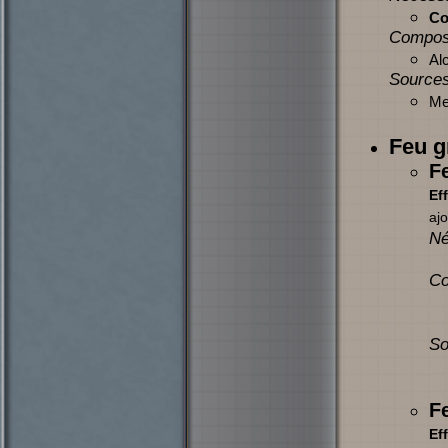
Co
Compos
Alc
Sources
Mer
Feu g
F
Eff
ajo
Né
Co
So
F
Eff