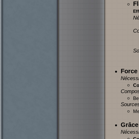
F
Eff
Né
Co
So
Force
Nécessi
Co
Compos
Be
Sources
Mer
Grâce 
Nécessi
Co