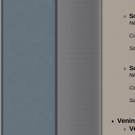
S
Né
Co
So
S
Né
Co
So
Venin
V