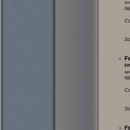
arm
Né
Co
So
F
Eff
ajo
Né
Co
So
F