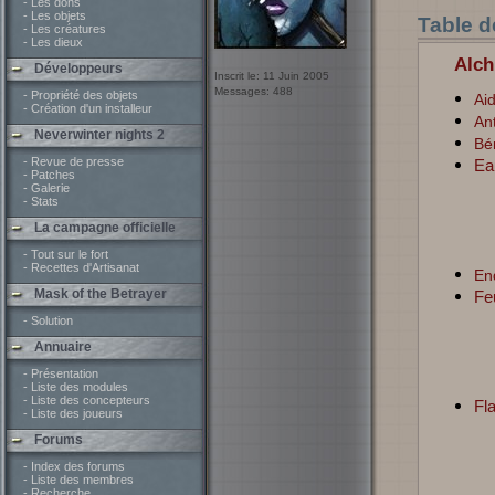
- Les dons
- Les objets
Table d
- Les créatures
- Les dieux
Alc
Développeurs
Inscrit le: 11 Juin 2005
Messages: 488
- Propriété des objets
Ai
- Création d'un installeur
Ant
Neverwinter nights 2
Bé
- Revue de presse
Ea
- Patches
- Galerie
- Stats
La campagne officielle
- Tout sur le fort
- Recettes d'Artisanat
En
Mask of the Betrayer
Fe
- Solution
Annuaire
- Présentation
- Liste des modules
- Liste des concepteurs
Fl
- Liste des joueurs
Forums
- Index des forums
- Liste des membres
- Recherche