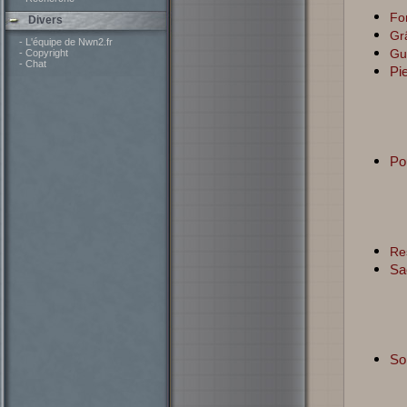
Fo
Divers
Grâ
- L'équipe de Nwn2.fr
Gu
- Copyright
- Chat
Pie
Po
Res
Sa
So