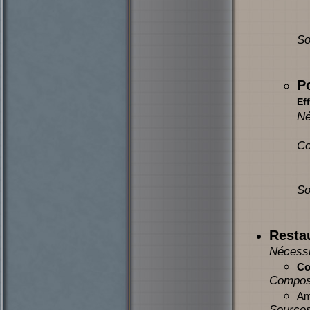
So
P
Eff
Né
Co
So
Restau
Nécessi
Co
Compos
Am
Sources