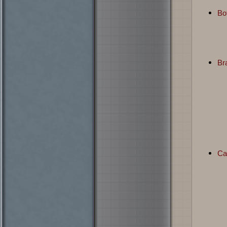
Bo
Br
Ca