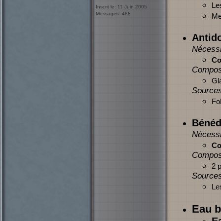
Le
Inscrit le: 11 Juin 2005
Messages: 488
Mer
Antid
Nécessi
Co
Compos
Gl
Sources
Fol
Bénéd
Nécessi
Co
Compos
2 
Sources
Le
Eau b