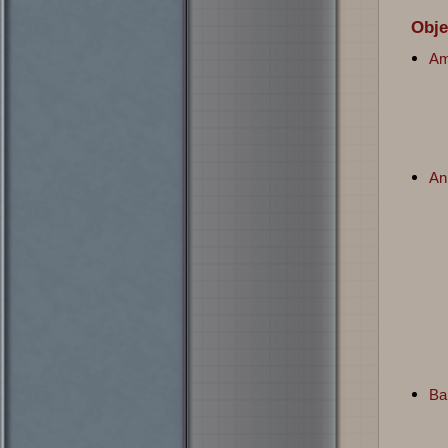
Obj
Am
An
Ba