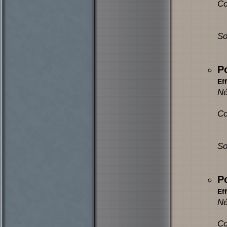
Co
So
P
Eff
Né
Co
So
P
Eff
Né
Co