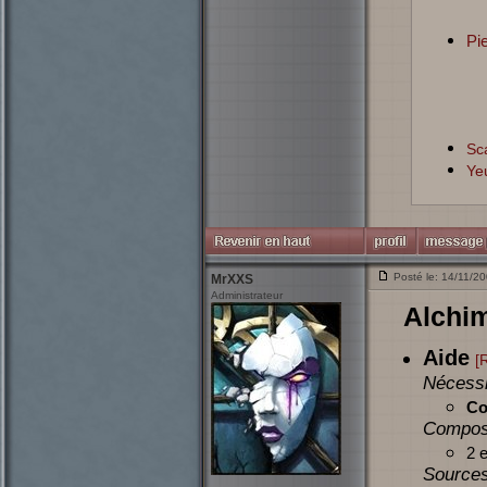
Pie
Sc
Ye
Posté le: 14/11/2
MrXXS
Administrateur
Alchi
Aide
[
Nécessi
Co
Compos
2 
Sources