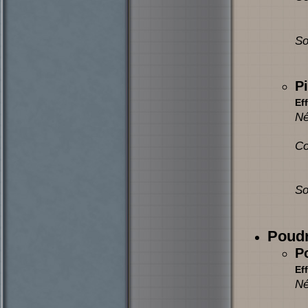
So
Pi
Eff
Né
Co
So
Poudr
P
Eff
Né