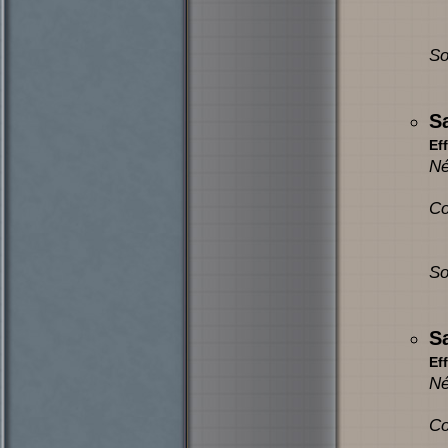
So
S
Eff
Né
Co
So
S
Eff
Né
Co