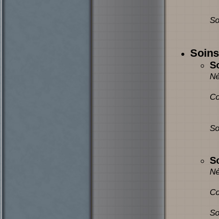
So
Soins
S
Né
Co
So
So
Né
Co
So