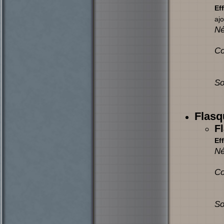
Eff
ajo
Né
Co
So
Flasq
F
Eff
Né
Co
So