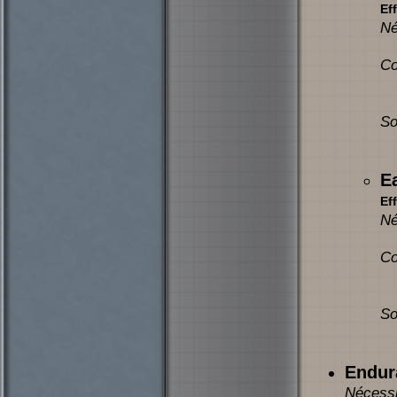
Eff
Né
Co
So
E
Eff
Né
Co
So
Endur
Nécessi