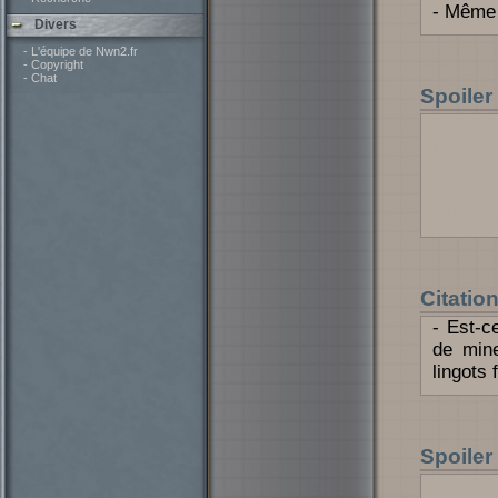
- Même c
Divers
- L'équipe de Nwn2.fr
- Copyright
- Chat
Spoiler
On y tr
bureau 
de rédu
en forc
halfelin
Citatio
- Est-c
de mine
lingots 
Spoiler
Les li