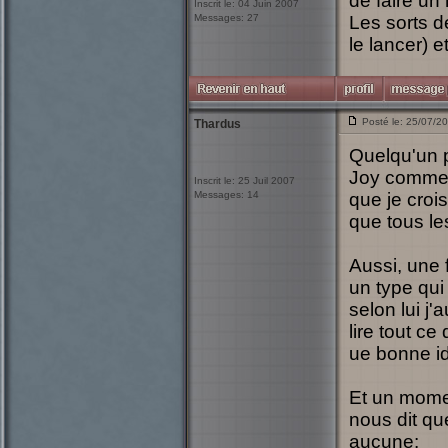
de faire un
Inscrit le: 04 Juin 2007
Messages: 27
Les sorts d
le lancer) 
Posté le: 25/07/2
Thardus
Quelqu'un p
Joy comme d
Inscrit le: 25 Juil 2007
Messages: 14
que je croi
que tous l
Aussi, une 
un type qui 
selon lui j
lire tout ce
ue bonne id
Et un mome
nous dit qu
aucune: