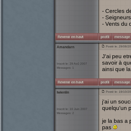
- Cercles d
- Seigneurs
- Vents du 
Posté le: 29/08/2
Amandarn
J'ai peu et
savoir à qu
Inscrit le: 29 Aoû 2007
Messages: 1
ainsi que la
Posté le: 19/10/2
lwienlin
j'ai un sou
quelqu'un 
Inscrit le: 10 Juin 2007
Messages: 2
je la bas a 
pas