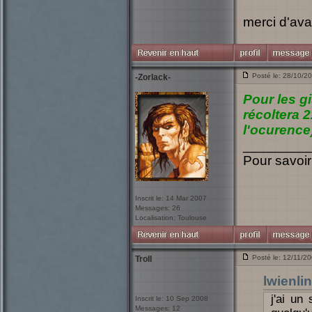
merci d'ava
Posté le: 28/10/2
-Zorlack-
Pour les gi
récoltera 
l'ocurence
_________
Pour savoir
Inscrit le: 14 Mar 2007
Messages: 26
Localisation: Toulouse
Posté le: 12/11/2
Troll
lwienlin
j'ai un
Inscrit le: 10 Sep 2008
Messages: 12