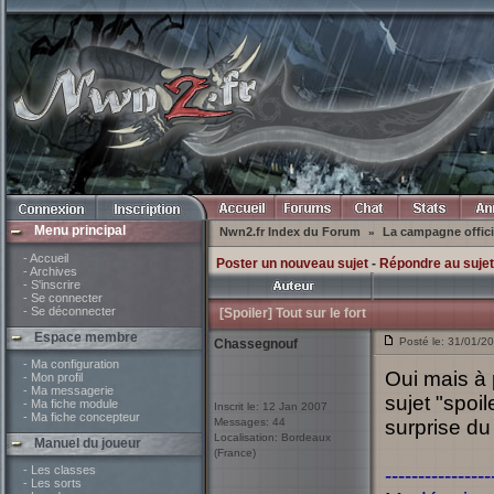
Menu principal
Nwn2.fr Index du Forum
La campagne offici
»
- Accueil
Poster un nouveau sujet
-
Répondre au sujet
- Archives
- S'inscrire
- Se connecter
- Se déconnecter
[Spoiler] Tout sur le fort
Espace membre
Posté le: 31/01/2
Chassegnouf
- Ma configuration
Oui mais à 
- Mon profil
- Ma messagerie
sujet "spoi
- Ma fiche module
Inscrit le: 12 Jan 2007
- Ma fiche concepteur
Messages: 44
surprise du 
Localisation: Bordeaux
Manuel du joueur
(France)
- Les classes
----------------
- Les sorts