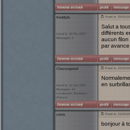
Posté le: 20/02/2
freddylo
Salut a tous
différents 
Inscrit le: 20 Fév 2007
Messages: 3
aucun filon 
par avance
Posté le: 20/02/2
Chassegnouf
Normalement
en surbrilla
Inscrit le: 12 Jan 2007
Messages: 44
Localisation: Bordeaux
(France)
Posté le: 21/03/2
corto
bonjour à t