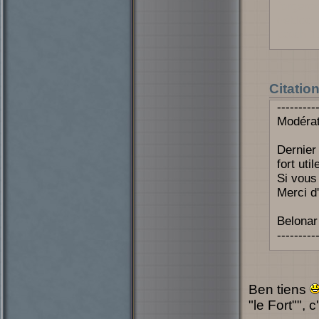
forger
débloqu
patch 1.
Citatio
---------
Modérat
Dernier
fort util
Si vous
Merci d
Belonar
---------
Ben tiens
"le Fort"", 