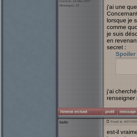
Inscrit le: 14 Mar 2007
Messages: 25
j'ai une qu
Concernant 
lorsque je 
comme quoi,
je suis dés
en revenant
secret :
Spoiler
tu trou
chateau
j'ai cherché
renseigner s
Posté le: 8/07/20
loufo
est-il vrai