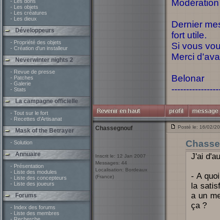
Modération
- Les dons
- Les objets
- Les créatures
- Les dieux
Dernier mes
Développeurs
fort utile.
- Propriété des objets
Si vous vou
- Création d'un installeur
Merci d'av
Neverwinter nights 2
- Revue de presse
Belonar
- Patches
- Galerie
----------------
- Stats
La campagne officielle
- Tout sur le fort
- Recettes d'Artisanat
Posté le: 16/02/2
Chassegnouf
Mask of the Betrayer
Chasse
- Solution
Annuaire
J'ai d'a
Inscrit le: 12 Jan 2007
Messages: 44
- Présentation
Localisation: Bordeaux
- Liste des modules
- A quo
(France)
- Liste des concepteurs
- Liste des joueurs
la satis
a un me
Forums
ça ?
- Index des forums
- Liste des membres
- Recherche