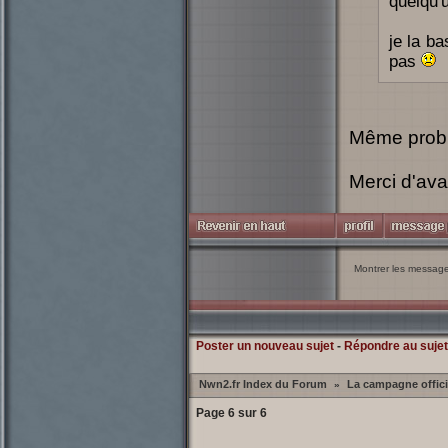
quelqu'
je la ba
pas
Même problè
Merci d'av
Montrer les messag
Poster un nouveau sujet
-
Répondre au sujet
Nwn2.fr Index du Forum
La campagne offici
»
Page
6
sur
6