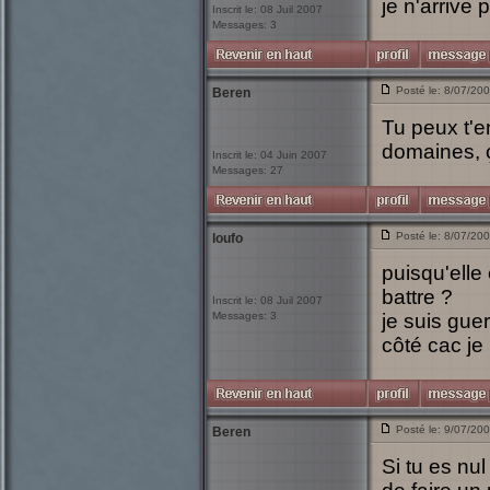
je n'arrive 
Inscrit le: 08 Juil 2007
Messages: 3
Posté le: 8/07/20
Beren
Tu peux t'e
domaines, ç
Inscrit le: 04 Juin 2007
Messages: 27
Posté le: 8/07/20
loufo
puisqu'elle
battre ?
Inscrit le: 08 Juil 2007
Messages: 3
je suis gue
côté cac je 
Posté le: 9/07/20
Beren
Si tu es nu