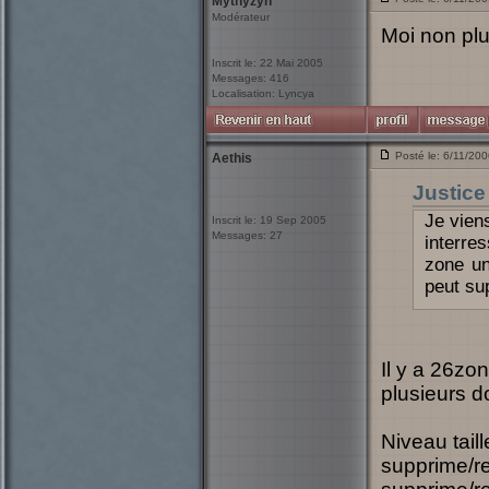
Mythyzyn
Modérateur
Moi non plus
Inscrit le: 22 Mai 2005
Messages: 416
Localisation: Lyncya
Posté le: 6/11/20
Aethis
Justice
Je viens
Inscrit le: 19 Sep 2005
Messages: 27
interre
zone un
peut su
Il y a 26zo
plusieurs do
Niveau taill
supprime/r