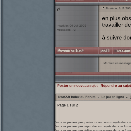
Posté le: 8/11/20
yi
en plus obsi
travailler d
Inscrit le: 09 Juil 2005
Messages: 73
à suivre do
Montrer les messag
Poster un nouveau sujet
-
Répondre au sujet
Nwn2.fr Index du Forum
Le jeu en ligne
»
»
Page
1
sur
2
Vous
ne pouvez pas
poster de nouveaux sujets dans c
Vous
ne pouvez pas
répondre aux sujets dans ce foru
Vous
ne pouvez pas
éditer vos messages dans ce foru