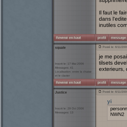
supprime/r
Il faut le f
dans l'edit
inutiles co
Posté le: 6/11/20
squale
je me posai
tilsets dev
Inscrit le: 17 Mai 2006
Messages: 41
exterieurs,
Localisation: entre la chaise
et le clavier
Posté le: 6/11/20
Justice
yi
personn
Inscrit le: 29 Oct 2006
Messages: 13
NWN2