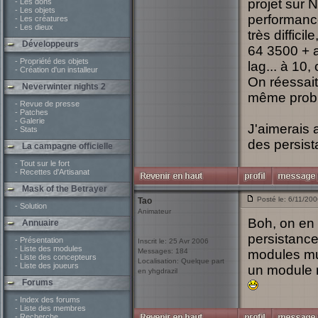
projet sur 
- Les dons
- Les objets
performance
- Les créatures
- Les dieux
très diffici
Développeurs
64 3500 + 
- Propriété des objets
lag... à 10,
- Création d'un installeur
On réessait
Neverwinter nights 2
même probl
- Revue de presse
- Patches
- Galerie
J'aimerais 
- Stats
des persist
La campagne officielle
- Tout sur le fort
- Recettes d'Artisanat
Mask of the Betrayer
Posté le: 6/11/20
Tao
- Solution
Animateur
Boh, on en 
Annuaire
persistance
- Présentation
Inscrit le: 25 Avr 2006
- Liste des modules
Messages: 184
modules mu
- Liste des concepteurs
Localisation: Quelque part
- Liste des joueurs
un module 
en yhgdrazil
Forums
- Index des forums
- Liste des membres
- Recherche