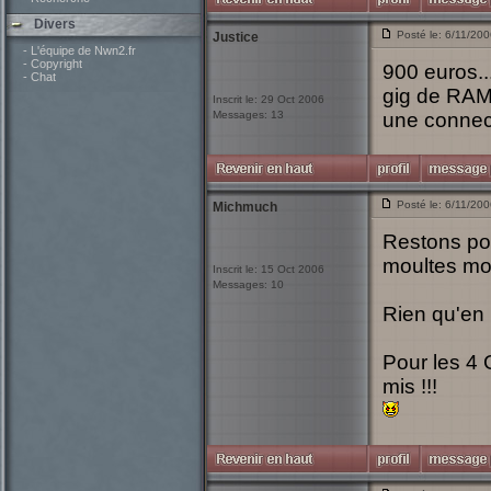
Divers
Posté le: 6/11/20
Justice
- L'équipe de Nwn2.fr
- Copyright
900 euros...
- Chat
gig de RAM
Inscrit le: 29 Oct 2006
Messages: 13
une connec
Posté le: 6/11/20
Michmuch
Restons pos
moultes mon
Inscrit le: 15 Oct 2006
Messages: 10
Rien qu'en 
Pour les 4 
mis !!!