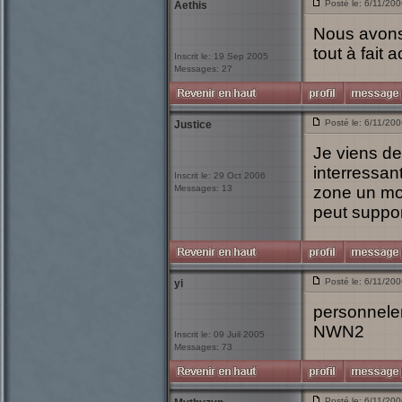
Posté le: 6/11/20
Aethis
Nous avons 
tout à fait 
Inscrit le: 19 Sep 2005
Messages: 27
Posté le: 6/11/20
Justice
Je viens de
interressant
Inscrit le: 29 Oct 2006
Messages: 13
zone un mo
peut suppor
Posté le: 6/11/20
yi
personnelem
NWN2
Inscrit le: 09 Juil 2005
Messages: 73
Posté le: 6/11/20