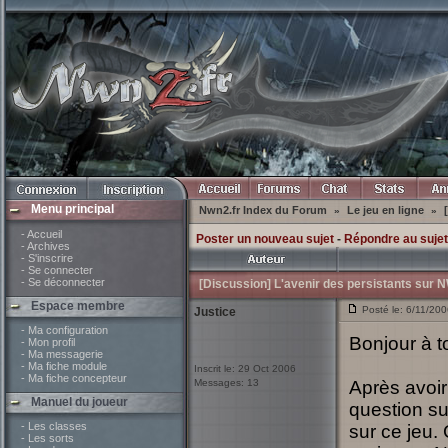
Menu principal
Nwn2.fr Index du Forum
Le jeu en ligne
»
»
- Accueil
Poster un nouveau sujet
-
Répondre au sujet
- Archives
- S'inscrire
- Se connecter
- Se déconnecter
[Discussion] L'avenir des persistants sur N
Espace membre
Posté le: 6/11/200
Justice
- Ma configuration
Bonjour à t
- Mon profil
- Ma messagerie
- Ma fiche module
Inscrit le: 29 Oct 2006
- Ma fiche concepteur
Messages: 13
Après avoir
Manuel du joueur
question su
- Les classes
sur ce jeu.
- Les sorts