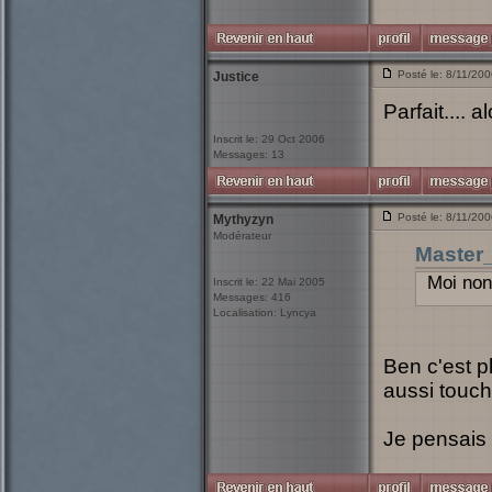
Posté le: 8/11/20
Justice
Parfait.... a
Inscrit le: 29 Oct 2006
Messages: 13
Posté le: 8/11/20
Mythyzyn
Modérateur
Master
Moi non 
Inscrit le: 22 Mai 2005
Messages: 416
Localisation: Lyncya
Ben c'est p
aussi touch
Je pensais 