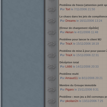
Problème de freeze [attention petit spoi
Par
Torl
le 7/11/2006 21:50
Le chaos dans les jets de compétenc
Par
Dreams
le 16/11/2006 13:24
[Erreur de chargement répétée]
Par
Aknan
le 4/11/2006 11:48
Probléme pour lancer le client MJ
Par
TriaX
le 15/11/2006 18:19
Probléme de mise à jour pour passer à
Par
TriaX
le 15/11/2006 22:31
Décéption total
Par
L666
le 14/11/2006 20:33
Problème multi
Par
Arnaud11
le 8/11/2006 20:21
Membre du Groupe immobile
Par
Figaro
le 15/11/2006 9:31
Problème : mon jeu a été corrompu 
Par
pkoitan2n
le 13/11/2006 7:25