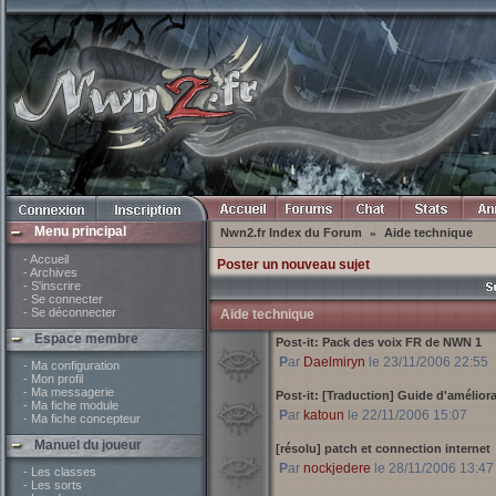
Menu principal
Nwn2.fr Index du Forum
Aide technique
»
- Accueil
Poster un nouveau sujet
- Archives
- S'inscrire
- Se connecter
- Se déconnecter
Aide technique
Espace membre
Post-it:
Pack des voix FR de NWN 1
Par
Daelmiryn
le 23/11/2006 22:55
- Ma configuration
- Mon profil
- Ma messagerie
Post-it:
[Traduction] Guide d'amélior
- Ma fiche module
Par
katoun
le 22/11/2006 15:07
- Ma fiche concepteur
Manuel du joueur
[résolu] patch et connection internet
Par
nockjedere
le 28/11/2006 13:47
- Les classes
- Les sorts