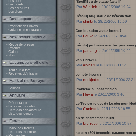
- Les dons
[Spoil]Bug de statue (acte II)
- Les objets
Par
Wendek
le 19/11/2006 19:24
- Les créatures
- Les dieux
[résolu] bug statue de bénediction
Développeurs
Par
shinta
le 28/11/2006 12:09
- Propriété des objets
- Création d'un installeur
Configuration assez bonne?
Par
Louve
le 24/11/2006 18:40
Neverwinter nights 2
- Revue de presse
[résolu] probleme avec les personnag
- Patches
Par
pantang
le 25/11/2006 10:44
- Galerie
- Stats
Voix Fr Nwn1
La campagne officielle
Par
ArkhaN
le 8/11/2006 11:54
- Tout sur le fort
- Recettes d'Artisanat
compte bioware
Par
nockjedere
le 23/11/2006 22:21
Mask of the Betrayer
- Solution
Probleme au boss finale :(
Par
Huyla
le 23/11/2006 3:40
Annuaire
- Présentation
Le Toolset refuse de Loader mon Mod
- Liste des modules
Par
Conteur
le 22/11/2006 18:55
- Liste des concepteurs
- Liste des joueurs
pb de chargement multi
Forums
Par
breizgob
le 22/11/2006 10:57
- Index des forums
- Liste des membres
radeon x600 (mémoire patagée non re
- Recherche