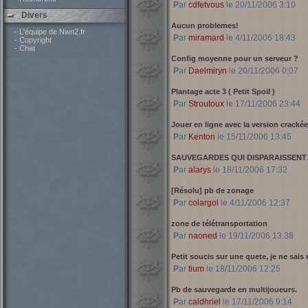
Par
cdfetvous
le 20/11/2006 3:10
Divers
Aucun problemes!
- L'équipe de Nwn2.fr
Par
miramard
le 4/11/2006 18:43
- Copyright
- Chat
Config moyenne pour un serveur ?
Par
Daelmiryn
le 20/11/2006 0:07
Plantage acte 3 ( Petit Spoil )
Par
Stroutoux
le 17/11/2006 23:44
Jouer en ligne avec la version crackée +
Par
Kenton
le 15/11/2006 13:45
SAUVEGARDES QUI DISPARAISSENT !
Par
alarys
le 18/11/2006 17:32
[Résolu] pb de zonage
Par
colargol
le 4/11/2006 12:37
zone de télétransportation
Par
naoned
le 19/11/2006 13:38
Petit soucis sur une quete, je ne sais
Par
tium
le 18/11/2006 12:25
Pb de sauvegarde en multijoueurs.
Par
caldhriel
le 17/11/2006 9:14