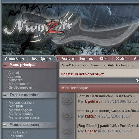
Menu principal
Nwn2.fr Index du Forum
Aide technique
»
- Accueil
Poster un nouveau sujet
- Archives
- S'inscrire
- Se connecter
- Se déconnecter
Aide technique
Espace membre
Post-it:
Pack des voix FR de NWN 1
Par
Daelmiryn
le 23/11/2006 22:55
- Ma configuration
- Mon profil
- Ma messagerie
Post-it:
[Traduction] Guide d'amélior
- Ma fiche module
Par
katoun
le 22/11/2006 15:07
- Ma fiche concepteur
Manuel du joueur
[Bug Résolu] patch 1.03 : Problème de
Par
Eltahar
le 30/12/2006 16:32
- Les classes
- Les sorts