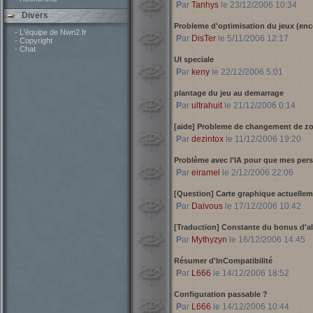
Par
Tanhys
le 23/12/2006 10:34
Divers
Probleme d'optimisation du jeux (enc
- L'équipe de Nwn2.fr
Par
DisTer
le 5/11/2006 12:17
- Copyright
- Chat
UI speciale
Par
keny
le 22/12/2006 5:01
plantage du jeu au demarrage
Par
ultrahuit
le 21/12/2006 0:14
[aide] Probleme de changement de z
Par
dezintox
le 11/12/2006 19:20
Problème avec l'IA pour que mes pers
Par
eiramel
le 2/12/2006 22:06
[Question] Carte graphique actuellem
Par
Daivous
le 17/12/2006 10:42
[Traduction] Constante du bonus d'al
Par
Mythyzyn
le 16/12/2006 14:45
Résumer d'InCompatibilité
Par
L666
le 14/12/2006 18:52
Configuration passable ?
Par
L666
le 14/12/2006 10:44