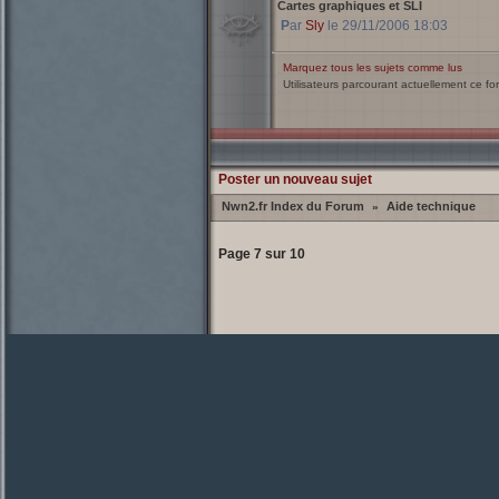
Cartes graphiques et SLI
Par
Sly
le 29/11/2006 18:03
Marquez tous les sujets comme lus
Utilisateurs parcourant actuellement ce f
Poster un nouveau sujet
Nwn2.fr Index du Forum
Aide technique
»
Page
7
sur
10