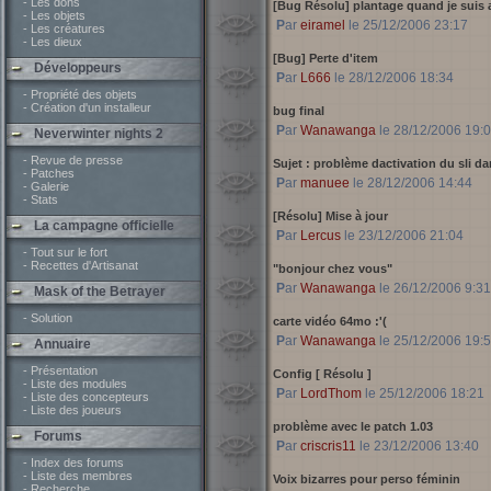
- Les dons
[Bug Résolu] plantage quand je suis 
- Les objets
Par
eiramel
le 25/12/2006 23:17
- Les créatures
- Les dieux
[Bug] Perte d'item
Développeurs
Par
L666
le 28/12/2006 18:34
- Propriété des objets
- Création d'un installeur
bug final
Par
Wanawanga
le 28/12/2006 19:
Neverwinter nights 2
- Revue de presse
Sujet : problème dactivation du sli d
- Patches
Par
manuee
le 28/12/2006 14:44
- Galerie
- Stats
[Résolu] Mise à jour
La campagne officielle
Par
Lercus
le 23/12/2006 21:04
- Tout sur le fort
- Recettes d'Artisanat
"bonjour chez vous"
Par
Wanawanga
le 26/12/2006 9:31
Mask of the Betrayer
- Solution
carte vidéo 64mo :'(
Par
Wanawanga
le 25/12/2006 19:
Annuaire
- Présentation
Config [ Résolu ]
- Liste des modules
Par
LordThom
le 25/12/2006 18:21
- Liste des concepteurs
- Liste des joueurs
problème avec le patch 1.03
Forums
Par
criscris11
le 23/12/2006 13:40
- Index des forums
- Liste des membres
Voix bizarres pour perso féminin
- Recherche