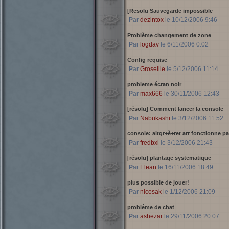
[Resolu Sauvegarde impossible
Par
dezintox
le 10/12/2006 9:46
Problème changement de zone
Par
logdav
le 6/11/2006 0:02
Config requise
Par
Groseille
le 5/12/2006 11:14
probleme écran noir
Par
max666
le 30/11/2006 12:43
[résolu] Comment lancer la console
Par
Nabukashi
le 3/12/2006 11:52
console: altgr+è+ret arr fonctionne p
Par
fredbxl
le 3/12/2006 21:43
[résolu] plantage systematique
Par
Elean
le 16/11/2006 18:49
plus possible de jouer!
Par
nicosak
le 1/12/2006 21:09
probléme de chat
Par
ashezar
le 29/11/2006 20:07